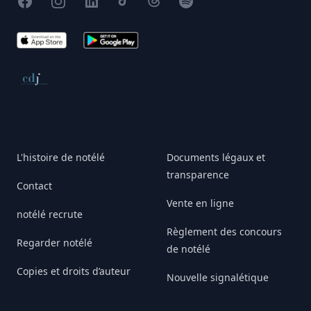
Facebook
Instagram
X
TikTok
Threads
Spotify
App Store
Google Play
Conseil de déontologie journalistique
L'histoire de notélé
Documents légaux et
transparence
Contact
Vente en ligne
notélé recrute
Règlement des concours
Regarder notélé
de notélé
Copies et droits d’auteur
Nouvelle signalétique