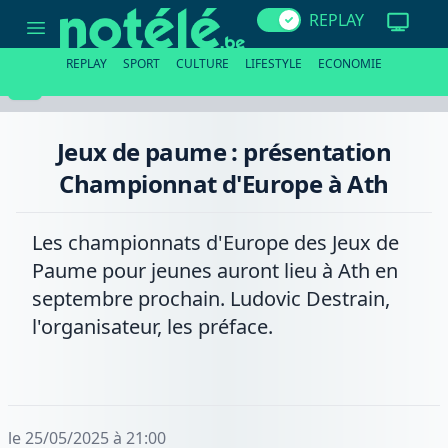
Jeux
REPLAY
de
paume
:
REPLAY
SPORT
CULTURE
LIFESTYLE
ECONOMIE
présentation
Championnat
d'Europe
à
Ath
Jeux de paume : présentation
Championnat d'Europe à Ath
Les championnats d'Europe des Jeux de
Paume pour jeunes auront lieu à Ath en
septembre prochain. Ludovic Destrain,
l'organisateur, les préface.
le 25/05/2025 à 21:00