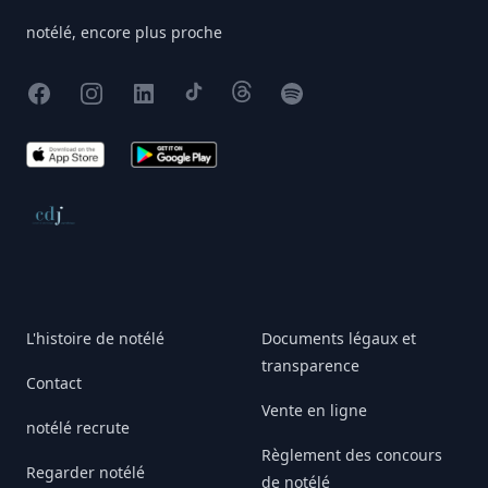
notélé, encore plus proche
Facebook
Instagram
X
TikTok
Threads
Spotify
App Store
Google Play
Conseil de déontologie journalistique
L'histoire de notélé
Documents légaux et
transparence
Contact
Vente en ligne
notélé recrute
Règlement des concours
Regarder notélé
de notélé