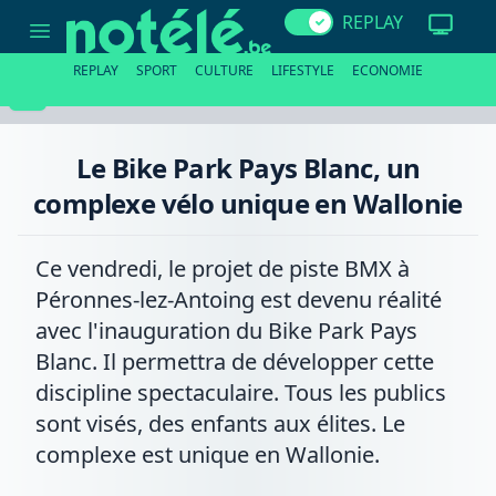
Le
REPLAY
Bike
Park
Pays
REPLAY
SPORT
CULTURE
LIFESTYLE
ECONOMIE
Blanc,
un
complexe
vélo
unique
Le Bike Park Pays Blanc, un
en
Wallonie
complexe vélo unique en Wallonie
Ce vendredi, le projet de piste BMX à
Péronnes-lez-Antoing est devenu réalité
avec l'inauguration du Bike Park Pays
Blanc. Il permettra de développer cette
discipline spectaculaire. Tous les publics
sont visés, des enfants aux élites. Le
complexe est unique en Wallonie.