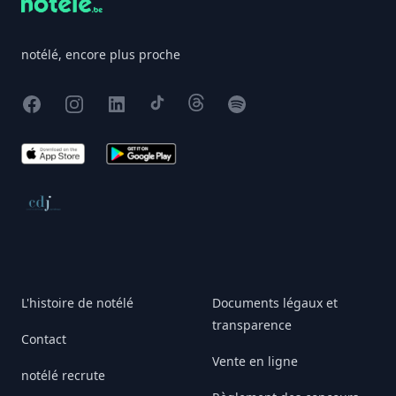
notélé, encore plus proche
Facebook
Instagram
X
TikTok
Threads
Spotify
App Store
Google Play
Conseil de déontologie journalistique
L'histoire de notélé
Documents légaux et
transparence
Contact
Vente en ligne
notélé recrute