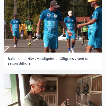
Balle pelote N3A : Vaudignies et Ollignies vivent une
saison difficile