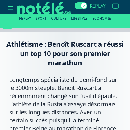
Athlétisme
REPLAY
:
Benoît
Ruscart
REPLAY
SPORT
CULTURE
LIFESTYLE
ECONOMIE
a
réussi
un
top
10
Athlétisme : Benoît Ruscart a réussi
pour
son
un top 10 pour son premier
premier
marathon
marathon
Longtemps spécialiste du demi-fond sur
le 3000m steeple, Benoît Ruscart a
récemmment changé son fusil d'épaule.
L'athlète de la Rusta s'essaye désormais
sur les longues distances. Avec un
certain succès puisqu'il a terminé
premier Belge au marathon de Florence.