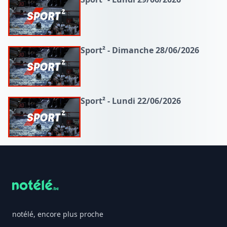
Sport² - Dimanche 28/06/2026
Sport² - Lundi 22/06/2026
Footer
notélé, encore plus proche