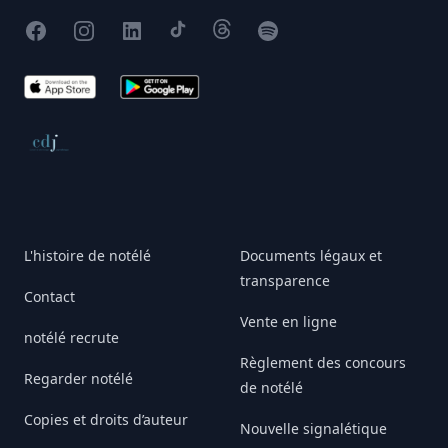
Facebook
Instagram
X
TikTok
Threads
Spotify
App Store
Google Play
Conseil de déontologie journalistique
L'histoire de notélé
Documents légaux et
transparence
Contact
Vente en ligne
notélé recrute
Règlement des concours
Regarder notélé
de notélé
Copies et droits d’auteur
Nouvelle signalétique