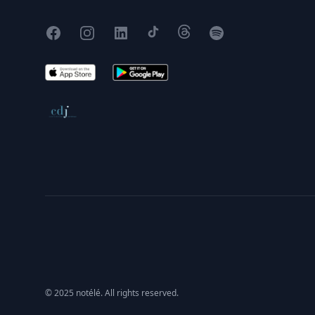
Facebook
Instagram
X
TikTok
Threads
Spotify
App Store
Google Play
Conseil de déontologie journalistique
© 2025 notélé. All rights reserved.