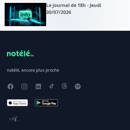
Le journal de 18h - Jeudi
30/07/2026
Footer
notélé, encore plus proche
Facebook
Instagram
X
TikTok
Threads
Spotify
App Store
Google Play
Conseil de déontologie journalistique