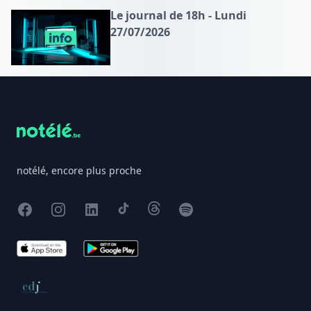
Le journal de 18h - Lundi
27/07/2026
Footer
notélé, encore plus proche
Facebook
Instagram
X
TikTok
Threads
Spotify
App Store
Google Play
Conseil de déontologie journalistique