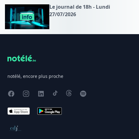
Le journal de 18h - Lundi
27/07/2026
Footer
notélé, encore plus proche
Facebook
Instagram
X
TikTok
Threads
Spotify
App Store
Google Play
Conseil de déontologie journalistique