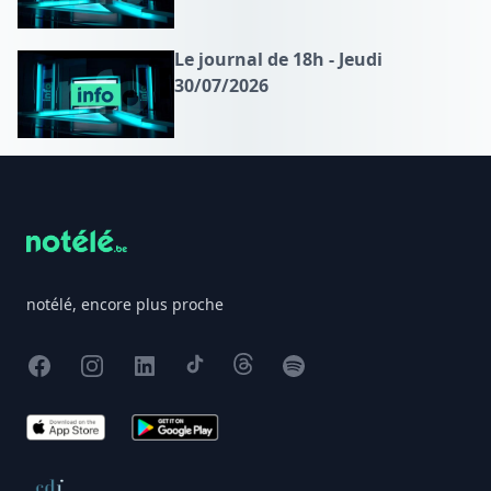
Le journal de 18h - Jeudi
30/07/2026
Footer
notélé, encore plus proche
Facebook
Instagram
X
TikTok
Threads
Spotify
App Store
Google Play
Conseil de déontologie journalistique