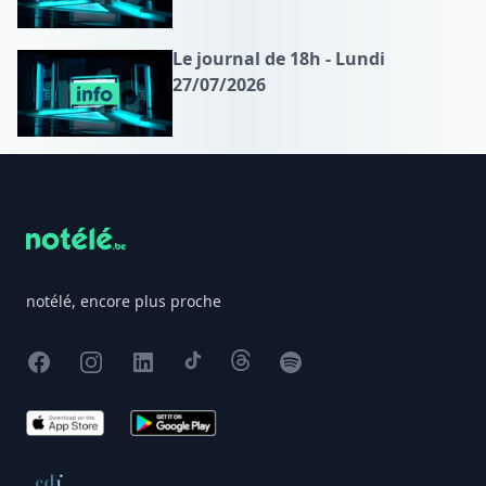
Le journal de 18h - Lundi
27/07/2026
Footer
notélé, encore plus proche
Facebook
Instagram
X
TikTok
Threads
Spotify
App Store
Google Play
Conseil de déontologie journalistique