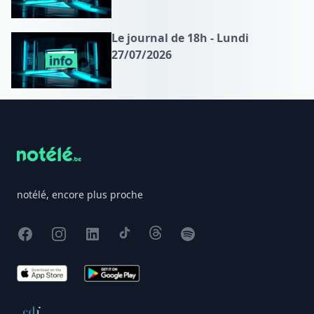
Le journal de 18h - Lundi
27/07/2026
Footer
notélé, encore plus proche
Facebook
Instagram
X
TikTok
Threads
Spotify
App Store
Google Play
Conseil de déontologie journalistique