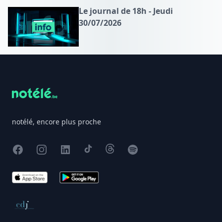
Le journal de 18h - Jeudi
30/07/2026
Footer
notélé, encore plus proche
Facebook
Instagram
X
TikTok
Threads
Spotify
App Store
Google Play
Conseil de déontologie journalistique