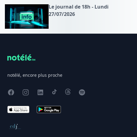
Le journal de 18h - Lundi
27/07/2026
Footer
notélé, encore plus proche
Facebook
Instagram
X
TikTok
Threads
Spotify
App Store
Google Play
Conseil de déontologie journalistique