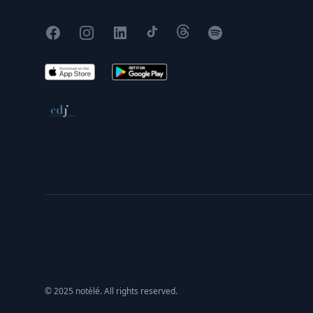
Facebook
Instagram
X
TikTok
Threads
Spotify
App Store
Google Play
Conseil de déontologie journalistique
© 2025 notélé. All rights reserved.