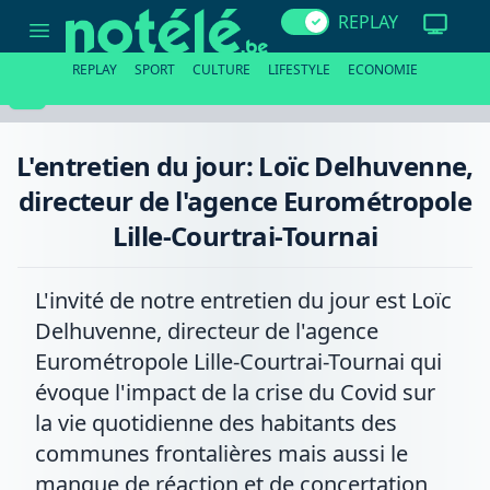
L'entretien
REPLAY
du
jour:
Loïc
REPLAY
SPORT
CULTURE
LIFESTYLE
ECONOMIE
Delhuvenne,
directeur
de
l'agence
Eurométropole
L'entretien du jour: Loïc Delhuvenne,
Lille-
Courtrai-
directeur de l'agence Eurométropole
Tournai
Lille-Courtrai-Tournai
L'invité de notre entretien du jour est Loïc
Delhuvenne, directeur de l'agence
Eurométropole Lille-Courtrai-Tournai qui
évoque l'impact de la crise du Covid sur
la vie quotidienne des habitants des
communes frontalières mais aussi le
manque de réaction et de concertation