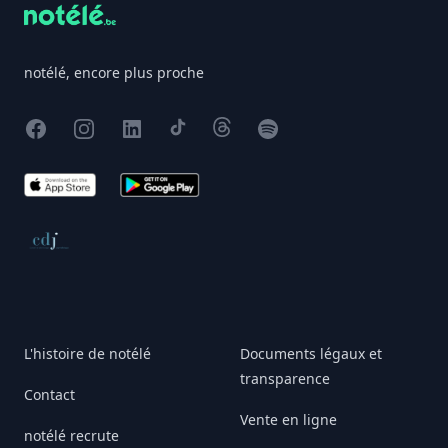
notélé, encore plus proche
Facebook
Instagram
X
TikTok
Threads
Spotify
App Store
Google Play
Conseil de déontologie journalistique
L'histoire de notélé
Documents légaux et
transparence
Contact
Vente en ligne
notélé recrute