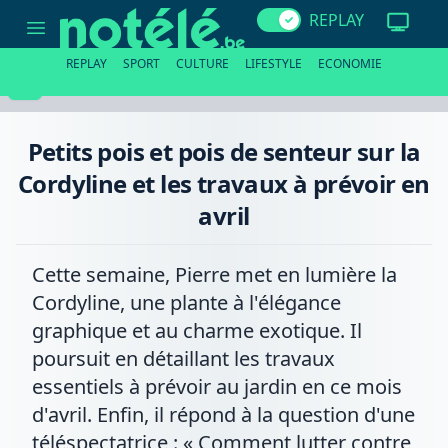
Petits
REPLAY
pois
et
pois
REPLAY
SPORT
CULTURE
LIFESTYLE
ECONOMIE
de
senteur
sur
la
Cordyline
Petits pois et pois de senteur sur la
et
les
Cordyline et les travaux à prévoir en
travaux
à
avril
prévoir
en
avril
Cette semaine, Pierre met en lumière la
Cordyline, une plante à l'élégance
graphique et au charme exotique. Il
poursuit en détaillant les travaux
essentiels à prévoir au jardin en ce mois
d'avril. Enfin, il répond à la question d'une
téléspectatrice : « Comment lutter contre