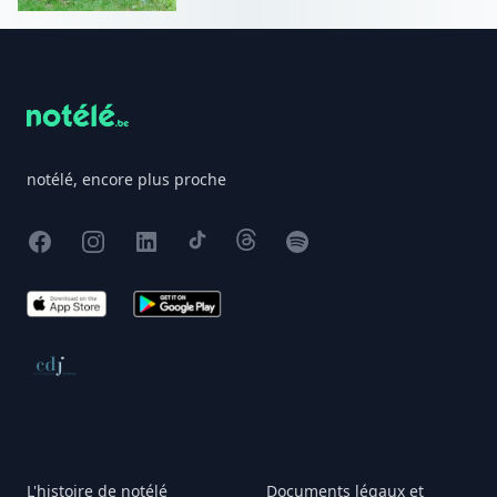
Footer
notélé, encore plus proche
Facebook
Instagram
X
TikTok
Threads
Spotify
App Store
Google Play
Conseil de déontologie journalistique
L'histoire de notélé
Documents légaux et