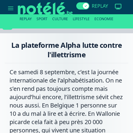
La
REPLAY
plateforme
Alpha
lutte
REPLAY
SPORT
CULTURE
LIFESTYLE
ECONOMIE
contre
l'illettrisme
La plateforme Alpha lutte contre
l'illettrisme
Ce samedi 8 septembre, c’est la journée
internationale de l’alphabétisation. On ne
s’en rend pas toujours compte mais
aujourd’hui encore, l’illettrisme sévit chez
nous aussi. En Belgique 1 personne sur
10 a du mal à lire et à écrire. En Wallonie
picarde cela fait à peu près 20 000
personnes, qui vivent une situation