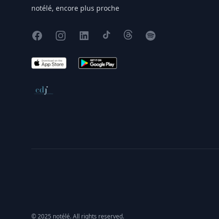
notélé, encore plus proche
Facebook
Instagram
X
TikTok
Threads
Spotify
App Store
Google Play
Conseil de déontologie journalistique
© 2025 notélé. All rights reserved.