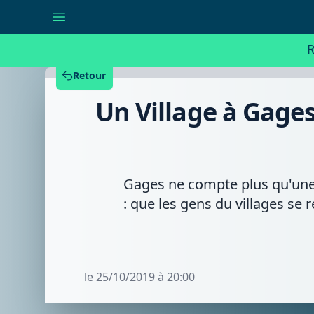
Un
Village
à
Gages
R
-
Épisode
5
Retour
:
«Gages
Un Village à Gages
de
partage»,
la
dernière
association
du
village
Gages ne compte plus qu'une s
: que les gens du villages se
le 25/10/2019 à 20:00