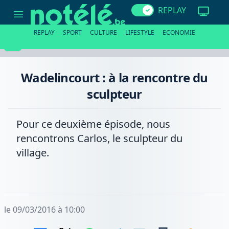
Wadelincourt
REPLAY
:
à
la
REPLAY
SPORT
CULTURE
LIFESTYLE
ECONOMIE
rencontre
du
sculpteur
Wadelincourt : à la rencontre du
sculpteur
Pour ce deuxième épisode, nous
rencontrons Carlos, le sculpteur du
village.
le 09/03/2016 à 10:00